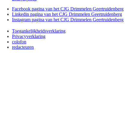
Facebook pagina van het CJG Drimmelen Geertruidenberg
Linkedin pagina van het CJG Drimmelen Geertruidenberg
Instagram pagina van het CJG Drimmelen Geertruidenberg
Toegankelijkheidsverklaring
Privacyverklaring
colofon
redacteuren