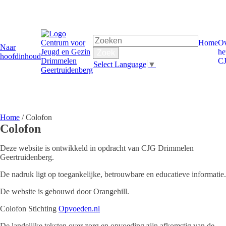
Home
Ov
Naar
he
hoofdinhoud
C
Select Language
▼
Home
/
Colofon
Colofon
Deze website is ontwikkeld in opdracht van CJG Drimmelen
Geertruidenberg.
De nadruk ligt op toegankelijke, betrouwbare en educatieve informatie.
De website is gebouwd door Orangehill.
Colofon Stichting
Opvoeden.nl
De landelijke teksten over zorg en opvoeding zijn afkomstig van de