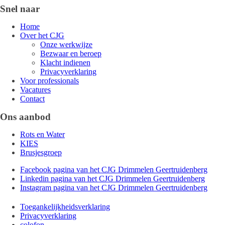
Snel naar
Home
Over het CJG
Onze werkwijze
Bezwaar en beroep
Klacht indienen
Privacyverklaring
Voor professionals
Vacatures
Contact
Ons aanbod
Rots en Water
KIES
Brusjesgroep
Facebook pagina van het CJG Drimmelen Geertruidenberg
Linkedin pagina van het CJG Drimmelen Geertruidenberg
Instagram pagina van het CJG Drimmelen Geertruidenberg
Toegankelijkheidsverklaring
Privacyverklaring
colofon