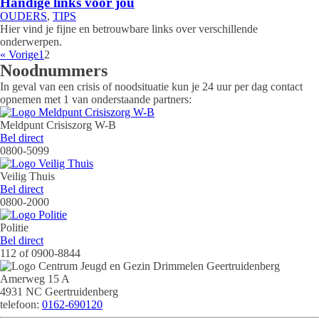
Handige links voor jou
OUDERS
,
TIPS
Hier vind je fijne en betrouwbare links over verschillende
onderwerpen.
« Vorige
1
2
Noodnummers
In geval van een crisis of noodsituatie kun je 24 uur per dag contact
opnemen met 1 van onderstaande partners:
Meldpunt Crisiszorg W-B
met Meldpunt Crisiszorg W-B
Bel direct
0800-5099
Veilig Thuis
met Veilig Thuis
Bel direct
0800-2000
Politie
met de Politie
Bel direct
112 of 0900-8844
Amerweg 15 A
4931 NC Geertruidenberg
telefoon:
0162-690120