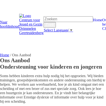
Home
Ov
Naar
he
hoofdinhoud
C
Select Language
▼
Home
/
Ons Aanbod
Ons Aanbod
Ondersteuning voor kinderen en jongeren
Soms hebben kinderen extra hulp nodig bij het opgroeien. Wij bieden
trainingen, groepsbijeenkomsten en andere ondersteuning om hierbij te
helpen. We werken aan weerbaarheid, hoe je als kind omgaat met een
scheiding of met een broer of zus met speciale zorg. Ook lees je hoe
een buurtgezin je kan ondersteunen. En je vindt hier belangrijke
informatie over Ernstige dyslexie of informatie over hulp voor je kind
bij een scheiding.